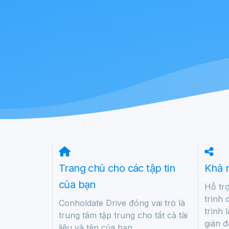
Trang chủ cho các tập tin
Khả n
của bạn
Hỗ trợ
trình
Conholdate Drive đóng vai trò là
trình 
trung tâm tập trung cho tất cả tài
gián đ
liệu và tệp của bạn.