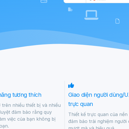
ăng tương thích
Giao diện người dùng/
trực quan
 trên nhiều thiết bị và nhiều
 duyệt đảm bảo rằng quy
Thiết kế trực quan của nền
làm việc của bạn không bị
đảm bảo trải nghiệm người
oạn.
mượt mà và hiệu quả.