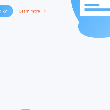
g ký
Learn more