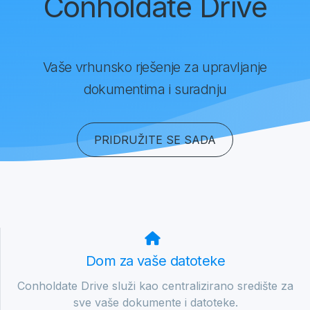
Conholdate Drive
Vaše vrhunsko rješenje za upravljanje
dokumentima i suradnju
PRIDRUŽITE SE SADA
Dom za vaše datoteke
Conholdate Drive služi kao centralizirano središte za
sve vaše dokumente i datoteke.