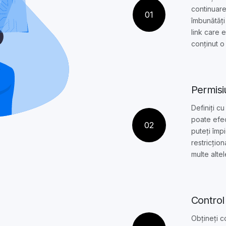
continuare
01
îmbunătăți 
link care 
conținut o
Permisi
Definiți cu
poate efec
02
puteți împ
restricțion
multe altel
Control 
Obțineți c