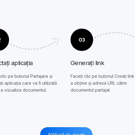
2
03
tați aplicația
Generați link
clic pe butonul Partajare și
Faceți clic pe butonul Creați lin
ți aplicația care va fi utilizată
a obține și adresa URL către
 a vizualiza documentul.
documentul partajat.
Alătură-te acum