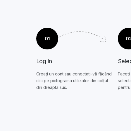
01
0
Log in
Selec
Creați un cont sau conectați-vă făcând
Faceți 
clic pe pictograma utilizator din colțul
selecta
din dreapta sus.
pentru