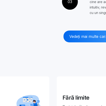
03
cine are a
intuitiv, r
cu un singu
Vedeți mai multe cara
Fără limite