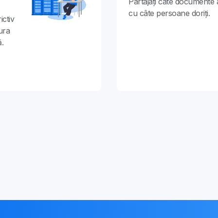
Partajați câte documente 
cu câte persoane doriți.
ictiv
ura
ă.