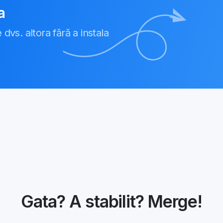
a
dvs. altora fără a instala
Gata? A stabilit? Merge!