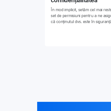
confidențialitatea
În mod implicit, setăm cel mai restr
set de permisiuni pentru a ne asig
că conținutul dvs. este în siguranț