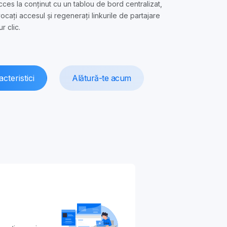
cces la conținut cu un tablou de bord centralizat,
evocați accesul și regenerați linkurile de partajare
r clic.
cteristici
Alătură-te acum