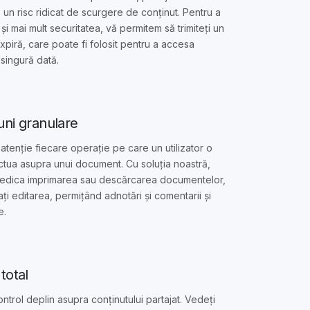
 un risc ridicat de scurgere de conținut. Pentru a
și mai mult securitatea, vă permitem să trimiteți un
expiră, care poate fi folosit pentru a accesa
 singură dată.
uni granulare
 atenție fiecare operație pe care un utilizator o
tua asupra unui document. Cu soluția noastră,
iedica imprimarea sau descărcarea documentelor,
ați editarea, permițând adnotări și comentarii și
e.
total
ontrol deplin asupra conținutului partajat. Vedeți