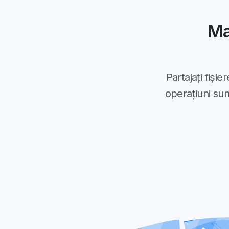
Ma
Partajați fiși
operațiuni sun