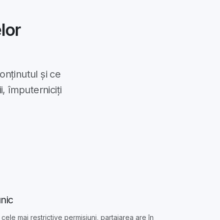
lor
onținutul și ce
, împuterniciți
nic
 cele mai restrictive permisiuni, partajarea are în